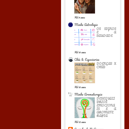
Há 9 anos
Minha Astrologia
OS SIGNOS
E A
SAUDADE
Há 10 anos
Chás & Especiarias
DOENÇAS X
CHÁS
Há 10 anos
Minha Aromaterapia
DESEQUILI
BRIOS
EMOCIONA
IS E A
AROMATE
RAPIA
Há 12 anos