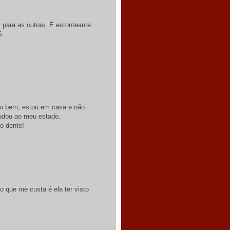
 para as outras. É estonteante
S
ou bem, estou em casa e não
judou ao meu estado.
o dente!
o que me custa é ela ter visto