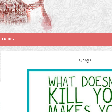
LINHOS
*#?!@*