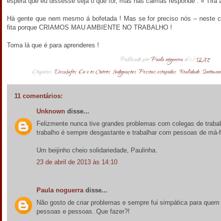
espera que eu dissesse seja o que for, mas nas calmas responde : « Tira a
Há gente que nem mesmo á bofetada ! Mas se for preciso nós – neste 
fita porque CRIAMOS MAU AMBIENTE NO TRABALHO !
Toma lá que é para aprenderes !
Publicado por
Paula noguerra
à(s)
12:37
Etiquetas:
Desabafos
,
Eu e os Outros
,
Indignações
,
Pessoas estupidas
,
Realidade
,
Sentimen
11 comentários:
Unknown
disse...
Felizmente nunca tive grandes problemas com colegas de traba
trabalho é sempre desgastante e trabalhar com pessoas de má-fé
Um beijinho cheio solidariedade, Paulinha.
23 de abril de 2013 às 14:10
Paula noguerra
disse...
Não gosto de criar problemas e sempre fui simpática para quem
pessoas e pessoas. Que fazer?!