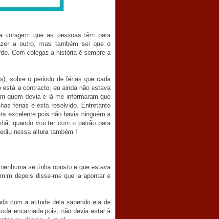
 a coragem que as pessoas têm para
azer a outro, mas também sei que o
de. Com colegas a história é sempre a
), sobre o periodo de férias que cada
ão está a contracto, eu ainda não estava
com quem devia e lá me informaram que
has férias e está resolvido. Entretanto
ra excelente pois não havia ninguém a
hã, quando vou ter com o patrão para
 pediu nessa altura também !
ue nenhuma se tinha oposto e que estava
 mim depois disse-me que ia apontar e
ada com a atitude dela sabendo ela de
 toda encarnada pois, não devia estar à