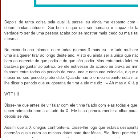
Depois de tanta coisa pela qual já passei eu ainda me espanto com
determinadas atitudes. Sei bem o que um ser humano é capaz de f
verdadeiro ser de uma pessoa acaba por se mostrar mais cedo ou mais tar
mesma…
No inicio do ano falamos entre todas (somos 3 mais eu – e tudo mulheres
uma iria querer tirar ao longo deste ano. Visto eu ainda ser a unica que n
bem ao corrente do que podia e do que não podia. Mas entretanto falei 
bastava perguntar ao patrão. Se ele estivesse de acordo eu tirava as min
falamos entre todas do periodo de cada uma e nenhuma coincidia, o que e
mexer no seu periodo pretendido. Quando não é o meu espanto esta man
lhe dizer o periodo que eu gostaria de tirar e ele me diz : « Ah mas a X já
WTF !!!!
Disse-lhe que antes de vir falar com ele tinha falado com elas todas e q
super admirada com a atitude da X. Ele ficou primeiramente a olhar para
depois se via.
Assim que a X chegou confrontei-a. Disse-lhe logo que estava desapont
antemão quais eram as minhas datas para tirar férias. Ela, ficou primeiro