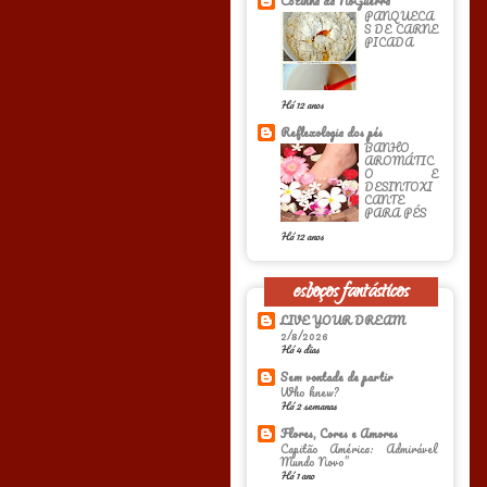
Cozinha da NoGuerra
PANQUECA
S DE CARNE
PICADA
Há 12 anos
Reflexologia dos pés
BANHO
AROMÁTIC
O E
DESINTOXI
CANTE
PARA PÉS
Há 12 anos
esboços fantásticos
LIVE YOUR DREAM
2/8/2026
Há 4 dias
Sem vontade de partir
Who knew?
Há 2 semanas
Flores, Cores e Amores
Capitão América: Admirável
Mundo Novo”
Há 1 ano