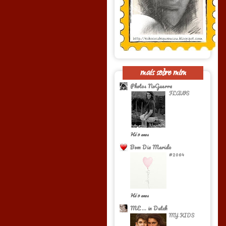
mais sobre mim
Photos NoGuerra
FLAWS
Há 9 anos
Bom Dia Marido
#2064
Há 9 anos
ME... in Dutch
MY KIDS