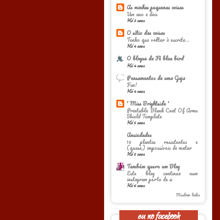
As minhas pequenas coisas
Um ano a dois
Há 3 anos
O sítio das coisas
Tenho que voltar à escrita...
Há 4 anos
O blogue da Fê blue bird
Há 4 anos
Pensamentos de uma Gaja
Fim!
Há 4 anos
' Miss Brightside '
Printable Blank Coat Of Arms
Shield Template
Há 5 anos
Ansiedades
10 plantas resistentes e
(quase) impossíveis de matar
Há 5 anos
Também quero um Blog
Este blog continua num
instagram perto de si
Há 6 anos
Mostrar todos
eu no facebook