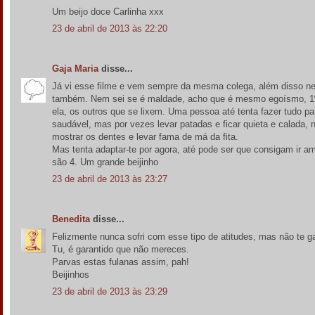
Um beijo doce Carlinha xxx
23 de abril de 2013 às 22:20
Gaja Maria
disse...
Já vi esse filme e vem sempre da mesma colega, além disso ne
também. Nem sei se é maldade, acho que é mesmo egoísmo, 1º e
ela, os outros que se lixem. Uma pessoa até tenta fazer tudo pa
saudável, mas por vezes levar patadas e ficar quieta e calada, 
mostrar os dentes e levar fama de má da fita.
Mas tenta adaptar-te por agora, até pode ser que consigam ir 
são 4. Um grande beijinho
23 de abril de 2013 às 23:27
Benedita
disse...
Felizmente nunca sofri com esse tipo de atitudes, mas não te ga
Tu, é garantido que não mereces.
Parvas estas fulanas assim, pah!
Beijinhos
23 de abril de 2013 às 23:29