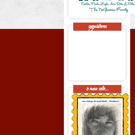
seguidores
o meu selo...