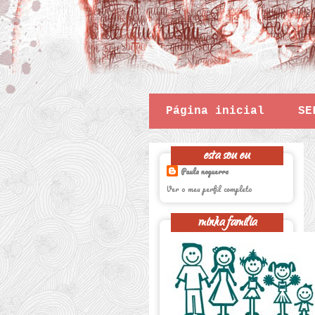
Página inicial
SE
esta sou eu
Paula noguerra
Ver o meu perfil completo
minha familia