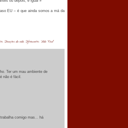
ntes ou depois, é igual »
caso EU – é que ainda somos a má da
tos
,
Situações da vida
,
Sofrimentos
,
Vida Real
lho. Ter um mau ambiente de
 não é fácil.
 trabalha comigo mas... há